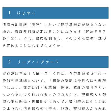
１ はじめに
遺産分割協議（調停）において祭祀承継者が決まらない
場合、家庭裁判所が定めることになります（民法８９７
条２項）。では、家庭裁判所は、どのような基準に基づ
き定めることになるでしょうか。
２ リーディングケース
東京高決平成１８年４月１９日は、祭祀承継者指定の一
般的判断基準について、「祖先の祭祀は今日もはや義務
ではなく、死者に対する慕情、愛情、感謝の気持ちとい
った心情により行われるものであるから、被相続人と緊
密な生活関係・親和関係にあって、被相続人に対し上記
のような心情を最も強く持ち、他方、被相続人からみれ