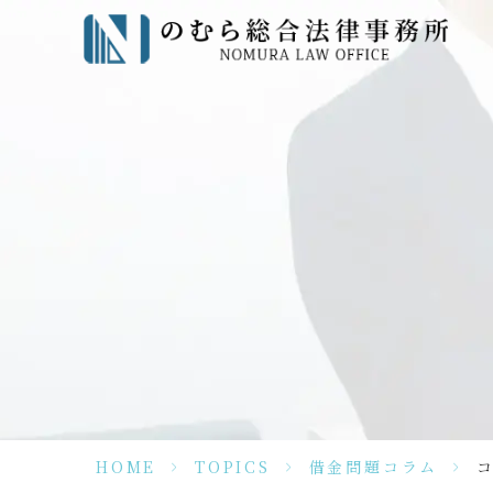
HOME
>
TOPICS
>
借金問題コラム
>