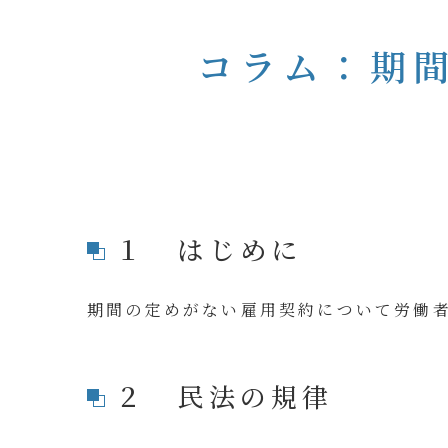
コラム：期
１ はじめに
期間の定めがない雇用契約について労働
２ 民法の規律