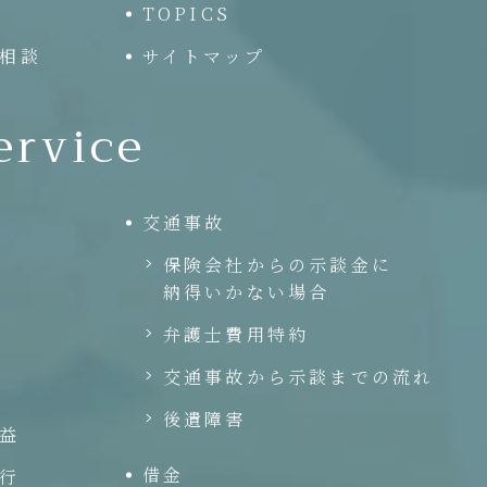
TOPICS
相談
サイトマップ
ervice
交通事故
保険会社からの示談金に
納得いかない場合
弁護士費用特約
交通事故から示談までの流れ
後遺障害
益
借金
行