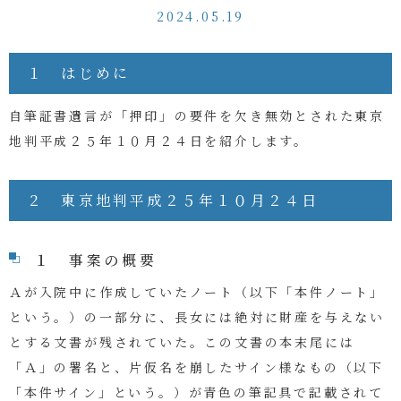
2024.05.19
１ はじめに
自筆証書遺言が「押印」の要件を欠き無効とされた東京
地判平成２５年１０月２４日を紹介します。
２ 東京地判平成２５年１０月２４日
１ 事案の概要
Ａが入院中に作成していたノート（以下「本件ノート」
という。）の一部分に、長女には絶対に財産を与えない
とする文書が残されていた。この文書の本末尾には
「Ａ」の署名と、片仮名を崩したサイン様なもの（以下
「本件サイン」という。）が青色の筆記具で記載されて