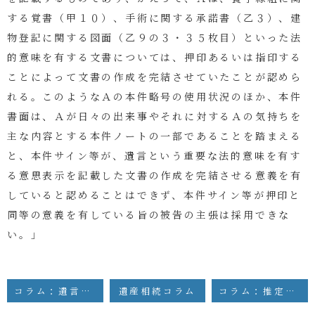
する覚書（甲１０）、手術に関する承諾書（乙３）、建
物登記に関する図面（乙９の３・３５枚目）といった法
的意味を有する文書については、押印あるいは指印する
ことによって文書の作成を完結させていたことが認めら
れる。このようなＡの本件略号の使用状況のほか、本件
書面は、Ａが日々の出来事やそれに対するＡの気持ちを
主な内容とする本件ノートの一部であることを踏まえる
と、本件サイン等が、遺言という重要な法的意味を有す
る意思表示を記載した文書の作成を完結させる意義を有
していると認めることはできず、本件サイン等が押印と
同等の意義を有している旨の被告の主張は採用できな
い。」
コラム：遺言の内容を考慮し遺言能力を否定した裁判例
遺産相続コラム
コラム：推定相続人は公正証書遺言作成の際に事実上立ち会うことができるか