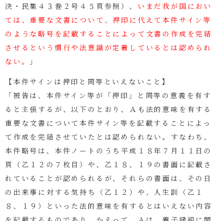
決・民集４３巻２号４５頁参照）、
いまだ我が国におい
ては、重要な文書について、押印に代えて本件サイン等
のような略号を記載することによって文書の作成を完結
させるという慣行や法意識が定着しているとは認められ
ない。
」
【本件サインは押印と同等といえないこと】
「被告は、本件サイン等が「押印」と同等の意義を有す
ると主張するが、以下のとおり、Ａも法的意味を有する
重要な文書について本件サイン等を記載することによっ
て作成を完結させていたとは認められない。すなわち、
本件略号は、本件ノートのうち平成１８年７月１１日の
頁（乙１２の７枚目）や、乙１８、１９の書面に記載さ
れていることが認められるが、それらの書面は、その日
の出来事に対する気持ち（乙１２）や、人生訓（乙１
８、１９）といった法的意味を有するとはいえない内容
を記載するものであり、かえって、Ａは、養子縁組に関