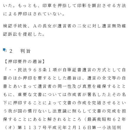
いた。もっとも、印章を押捺して印影を顕出させる方法
による押印はされていない。
検認手続後、Ａの長女が遺言者の二女に対し遺言無効確
認訴訟を提起した。
２ 判旨
【押印要件の趣旨】
「・・民法９６８条１項が自筆証書遺言の方式として自
書のほか押印を要するとした趣旨は、遺言の全文等の自
書とあいまって遺言者の同一性及び真意を確保するとと
もに、重要な文書については作成者が署名した上その名
下に押印することによって文書の作成を完結させるとい
う我が国の慣行ないし法意識に照らして文書の完成を担
保することにあると解されるところ（最高裁昭和６２年
（オ）第１１３７号平成元年２月１６日第一小法廷判