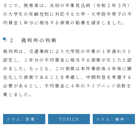
そこで、被害者は、当初の卒業見込時（令和２年３月）
の大学生の年齢性別に対応する大学・大学院卒男子の平
均賃金１年分に相当する損害の賠償を請求しました。
２ 裁判所の判断
裁判所は、交通事故により大学院の卒業が１年遅れたと
認定し、１年分の平均賃金に相当する損害が生じたと認
めました。もっとも、この損害は本件事故後４年後に顕
在化した損害であることを考慮し、中間利息を考慮する
必要があるとし、平均賃金に４年のライプニッツ係数を
乗じました。
コラム：休業期間が問題となった裁判例
TOPICS
コラム：無申告の自営業者が交通事故に遭った場合の逸失利益