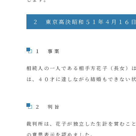
２ 東京高決昭和５１年４月１６
１ 事案
相続人の一人である相手方花子（長女）
は、４０才に達しながら結婚もできない
２ 判旨
裁判所は、花子が独立した生計を営むこ
の意思表示を認めました。