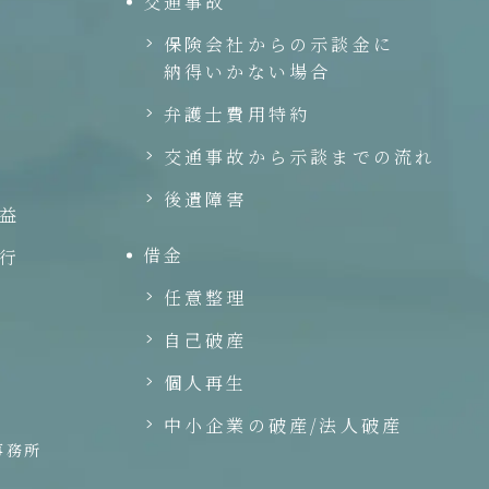
交通事故
保険会社からの示談金に
納得いかない場合
弁護士費用特約
交通事故から示談までの流れ
後遺障害
益
借金
行
任意整理
自己破産
個人再生
中小企業の破産/法人破産
事務所