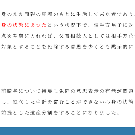
独身のまま両親の庇護のもとに生活して来た者であり
心身の状態にあつた
という状況下で、相手方星子に対
た点を考慮に入れれば、父被相続人としては相手方花
の対象とすることを免除する意思を少くとも黙示的に
生前贈与について持戻し免除の意思表示の有無が問題
得し、独立した生計を営むことができない心身の状態
を前提とした遺産分割をすることになりました。