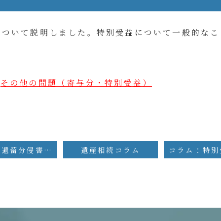
について説明しました。特別受益について一般的なこ
▶
その他の問題（寄与分・特別受益）
コラム：遺留分侵害額請求と寄与分
遺産相続コラム