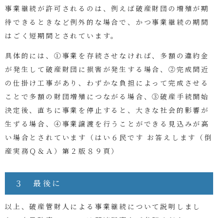
事業継続が許可されるのは、例えば破産財団の増殖が期
待できるときなど例外的な場合で、かつ事業継続の期間
はごく短期間とされています。
具体的には、①事業を存続させなければ、多額の違約金
が発生して破産財団に損害が発生する場合、②完成間近
の仕掛け工事があり、わずかな負担によって完成させる
ことで多額の財団増殖につながる場合、③破産手続開始
決定後、直ちに事業を停止すると、大きな社会的影響が
生ずる場合、④事業譲渡を行うことができる見込みが高
い場合とされています（
はい６民です お答えします（倒
産実務Ｑ＆Ａ）第２版８９頁
）
３ 最後に
以上、破産管財人による事業継続について説明しまし