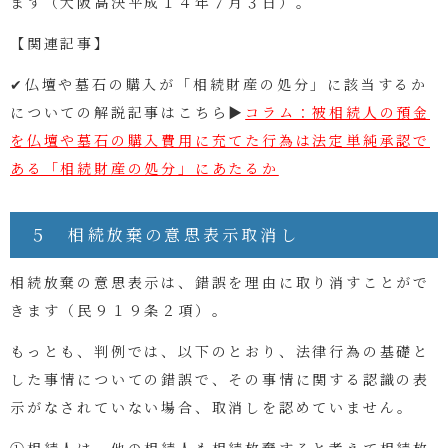
ます（大阪高決平成１４年７月３日）。
【関連記事】
✔仏壇や墓石の購入が「相続財産の処分」に該当するか
についての解説記事はこちら▶
コラム：被相続人の預金
を仏壇や墓石の購入費用に充てた行為は法定単純承認で
ある「相続財産の処分」にあたるか
５ 相続放棄の意思表示取消し
相続放棄の意思表示は、錯誤を理由に取り消すことがで
きます（民９１９条２項）。
もっとも、判例では、以下のとおり、法律行為の基礎と
した事情についての錯誤で、その事情に関する認識の表
示がなされていない場合、取消しを認めていません。
①相続人は、他の相続人も相続放棄すると考えて相続放