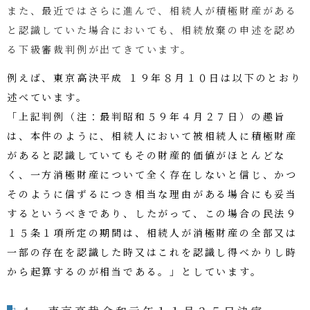
また、最近ではさらに進んで、相続人が積極財産がある
と認識していた場合においても、相続放棄の申述を認め
る下級審裁判例が出てきています。
例えば、東京高決平成 １９年８月１０日は以下のとおり
述べています。
「上記判例（注：最判昭和５９年４月２７日）の趣旨
は、本件のように、相続人において被相続人に積極財産
があると認識していてもその財産的価値がほとんどな
く、一方消極財産について全く存在しないと信じ、かつ
そのように信ずるにつき相当な理由がある場合にも妥当
するというべきであり、したがって、この場合の民法９
１５条１項所定の期間は、相続人が消極財産の全部又は
一部の存在を認識した時又はこれを認識し得べかりし時
から起算するのが相当である。」としています。